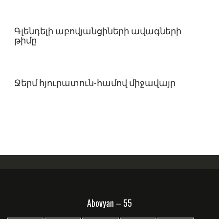
Գլենդելի աբովյանցիների ավագների
թիմը
Ջերմ հյուրատուն-համով միջավայր
Abovyan – 55