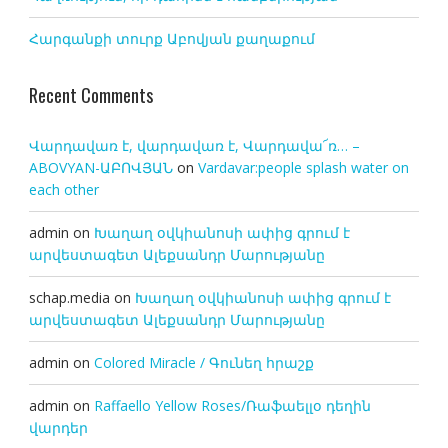
Հարգանքի տուրք Աբովյան քաղաքում
Recent Comments
Վարդավառ է, վարդավառ է, Վարդավա՜ռ… –
ABOVYAN-ԱԲՈՎՅԱՆ
on
Vardavar:people splash water on
each other
admin
on
Խաղաղ օվկիանոսի ափից գրում է
արվեստագետ Ալեքսանդր Մարությանը
schap.media
on
Խաղաղ օվկիանոսի ափից գրում է
արվեստագետ Ալեքսանդր Մարությանը
admin
on
Colored Miracle / Գունեղ հրաշք
admin
on
Raffaello Yellow Roses/Ռաֆաելլօ դեղին
վարդեր