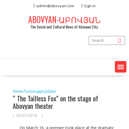
Skip
admin@abovyan.com
Sign in
to
content
ABOVYAN-ԱԲՈՎՅԱՆ
The Social and Cultural News of Abovyan City.
News/Նորություններ
“ The Tailless Fox” on the stage of
Abovyan theater
26/03/2018
On March 16, a premier took place at the dramatic