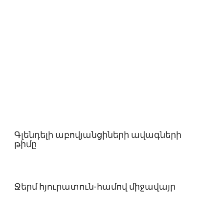
Գլենդելի աբովյանցիների ավագների
թիմը
Ջերմ հյուրատուն-համով միջավայր