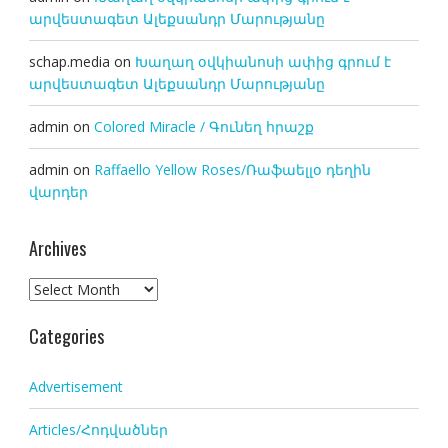
արվեստագետ Ալեքսանդր Մարությանը
schap.media
on
Խաղաղ օվկիանոսի ափից գրում է
արվեստագետ Ալեքսանդր Մարությանը
admin
on
Colored Miracle / Գունեղ հրաշք
admin
on
Raffaello Yellow Roses/Ռաֆաելլօ դեղին
վարդեր
Archives
Archives
Categories
Advertisement
Articles/Հոդվածներ