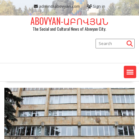
Skip
admin@abovyan.com
Sign in
to
content
ABOVYAN-ԱԲՈՎՅԱՆ
The Social and Cultural News of Abovyan City.