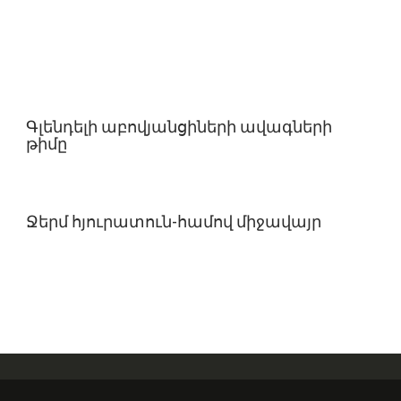
Գլենդելի աբովյանցիների ավագների
թիմը
Ջերմ հյուրատուն-համով միջավայր