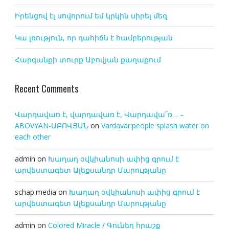
Իրենցով էլ սովորում եմ կրկին սիրել մեզ
Կա լռություն, որ դահիճն է համբերության
Հարգանքի տուրք Աբովյան քաղաքում
Recent Comments
Վարդավառ է, վարդավառ է, Վարդավա՜ռ… –
ABOVYAN-ԱԲՈՎՅԱՆ
on
Vardavar:people splash water on
each other
admin
on
Խաղաղ օվկիանոսի ափից գրում է
արվեստագետ Ալեքսանդր Մարությանը
schap.media
on
Խաղաղ օվկիանոսի ափից գրում է
արվեստագետ Ալեքսանդր Մարությանը
admin
on
Colored Miracle / Գունեղ հրաշք