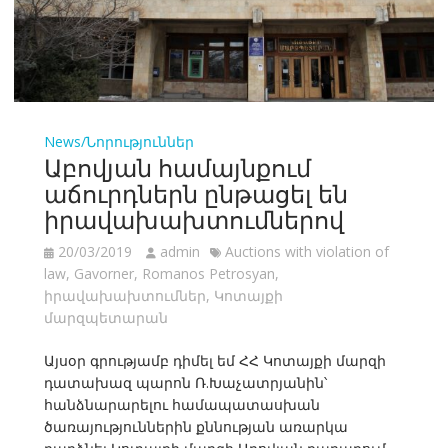
News/Նորություններ
Աբովյան համայնքում
աճուրդներն ընթացել են
իրավախախտումներով
20/03/2019
admin
Auctions with violation of
law
,
Gavorner
,
Romanos Petrosyan
,
իրավախախտումներ
,
Կոտայքի
մարզպետարան
Այսօր գրությամբ դիմել եմ ՀՀ Կոտայքի մարզի
դատախազ պարոն Ռ.Խաչատրյանին՝
հանձնարարելու համապատասխան
ծառայություններին քննության առարկա