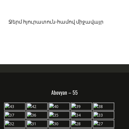
Ջերմ հյուրատուն-համով միջավայր
Abovyan – 55