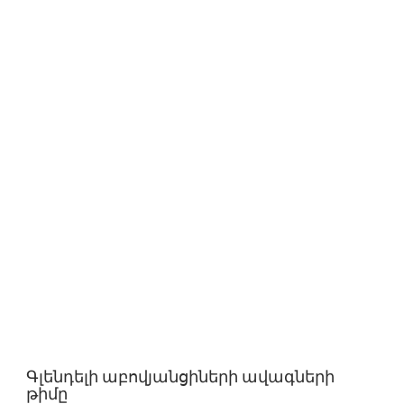
Գլենդելի աբովյանցիների ավագների
թիմը