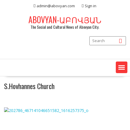
Skip
admin@abovyan.com
Sign in
to
content
ABOVYAN-ԱԲՈՎՅԱՆ
The Social and Cultural News of Abovyan City.
S.Hovhannes Church