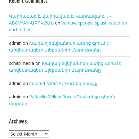
Recent Comments
Վարդավառ է, վարդավառ է, Վարդավա՜ռ… –
ABOVYAN-ԱԲՈՎՅԱՆ
on
Vardavar:people splash water on
each other
admin
on
Խաղաղ օվկիանոսի ափից գրում է
արվեստագետ Ալեքսանդր Մարությանը
schap.media
on
Խաղաղ օվկիանոսի ափից գրում է
արվեստագետ Ալեքսանդր Մարությանը
admin
on
Colored Miracle / Գունեղ հրաշք
admin
on
Raffaello Yellow Roses/Ռաֆաելլօ դեղին
վարդեր
Archives
Archives