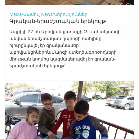
Media/Մամուլ
News/Նորություններ
Գրական-երաժշտական երեկույթ
Ապրիլի 27-ին Աբովյան քաղաքի Զ. Սահակյանցի
անվան երաժշտական դպրոցի դահլիճը
հյուրընկալել էր գրականասեր
աբովյանցիներին։Մարզի ստեղծագործողների
միության կողմից կազմակերպվել էր գրական-
երաժշտական երեկույթ՝...