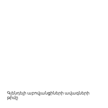
Գլենդելի աբովյանցիների ավագների
թիմը