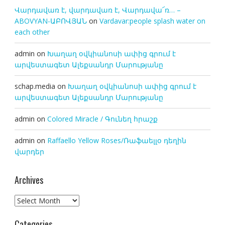
Վարդավառ է, վարդավառ է, Վարդավա՜ռ… –
ABOVYAN-ԱԲՈՎՅԱՆ
on
Vardavar:people splash water on
each other
admin
on
Խաղաղ օվկիանոսի ափից գրում է
արվեստագետ Ալեքսանդր Մարությանը
schap.media
on
Խաղաղ օվկիանոսի ափից գրում է
արվեստագետ Ալեքսանդր Մարությանը
admin
on
Colored Miracle / Գունեղ հրաշք
admin
on
Raffaello Yellow Roses/Ռաֆաելլօ դեղին
վարդեր
Archives
Archives
Categories