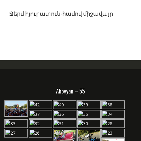
Ջերմ հյուրատուն-համով միջավայր
Abovyan – 55