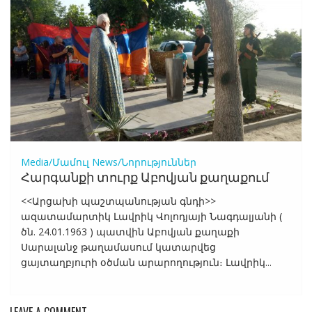
Media/Մամուլ
News/Նորություններ
Հարգանքի տուրք Աբովյան քաղաքում
<<Արցախի պաշտպանության գնդի>>
ազատամարտիկ Լավրիկ Վոլոդյայի Նագդալյանի (
ծն. 24.01.1963 ) պատվին Աբովյան քաղաքի
Սարալանջ թաղամասում կատարվեց
ցայտաղբյուրի օծման արարողություն։ Լավրիկ...