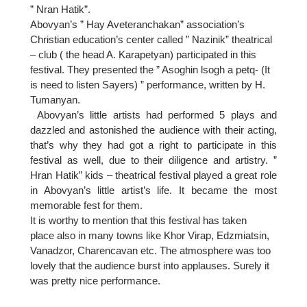
” Nran Hatik”.
Abovyan’s ” Hay Aveteranchakan” association’s
Christian education’s center called ” Nazinik” theatrical
– club ( the head A. Karapetyan) participated in this
festival. They presented the ” Asoghin lsogh a petq- (It
is need to listen Sayers) ” performance, written by H.
Tumanyan.
Abovyan’s little artists had performed 5 plays and
dazzled and astonished the audience with their acting,
that’s why they had got a right to participate in this
festival as well, due to their diligence and artistry. ”
Hran Hatik” kids – theatrical festival played a great role
in Abovyan’s little artist’s life. It became the most
memorable fest for them.
It is worthy to mention that this festival has taken
place also in many towns like Khor Virap, Edzmiatsin,
Vanadzor, Charencavan etc. The atmosphere was too
lovely that the audience burst into applauses. Surely it
was pretty nice performance.