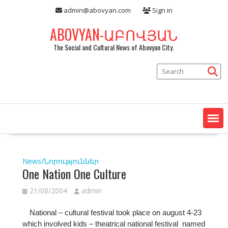
Skip
admin@abovyan.com
Sign in
to
content
ABOVYAN-ԱԲՈՎՅԱՆ
The Social and Cultural News of Abovyan City.
News/Նորություններ
One Nation One Culture
21/08/2004
admin
National – cultural festival took place on august 4-23
which involved kids – theatrical national festival named