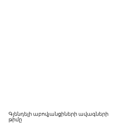
Գլենդելի աբովյանցիների ավագների
թիմը