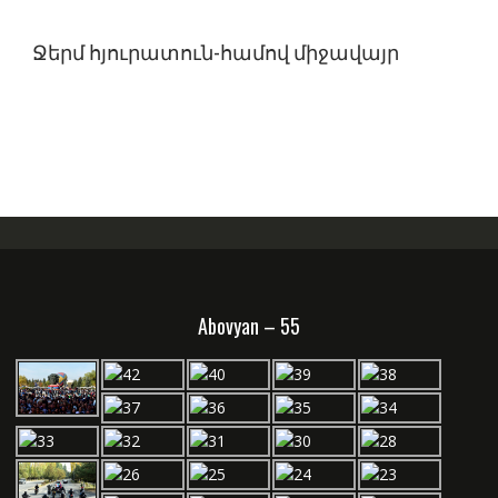
Ջերմ հյուրատուն-համով միջավայր
Abovyan – 55