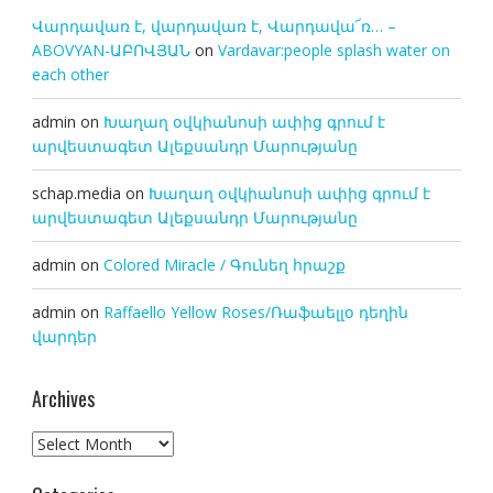
Վարդավառ է, վարդավառ է, Վարդավա՜ռ… –
ABOVYAN-ԱԲՈՎՅԱՆ
on
Vardavar:people splash water on
each other
admin
on
Խաղաղ օվկիանոսի ափից գրում է
արվեստագետ Ալեքսանդր Մարությանը
schap.media
on
Խաղաղ օվկիանոսի ափից գրում է
արվեստագետ Ալեքսանդր Մարությանը
admin
on
Colored Miracle / Գունեղ հրաշք
admin
on
Raffaello Yellow Roses/Ռաֆաելլօ դեղին
վարդեր
Archives
Archives