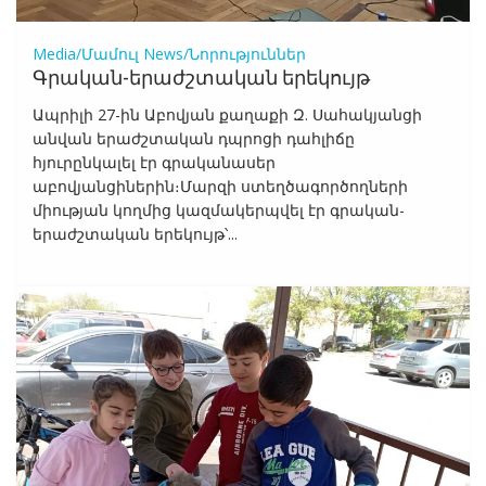
Media/Մամուլ
News/Նորություններ
Գրական-երաժշտական երեկույթ
Ապրիլի 27-ին Աբովյան քաղաքի Զ. Սահակյանցի
անվան երաժշտական դպրոցի դահլիճը
հյուրընկալել էր գրականասեր
աբովյանցիներին։Մարզի ստեղծագործողների
միության կողմից կազմակերպվել էր գրական-
երաժշտական երեկույթ՝...