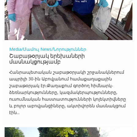
Media/Մամուլ
News/Նորություններ
Շաբաթօրյակ երեխաների
մասնակցությամբ
Հանրապետական շաբաթօրյակի շրջանակներում
ապրիլի 30-ին Աբովյանում համաքաղաքային
շաբաթօրյակ էր։Քաղաքում գործող հիմնարկ-
ձեռնարկությունները, կազմակերպությունները,
ուսումնական հաստատությունների կոլեկտիվները
և բոլոր աբովյանցիները, ակտիվորեն մասնակցում
էին...