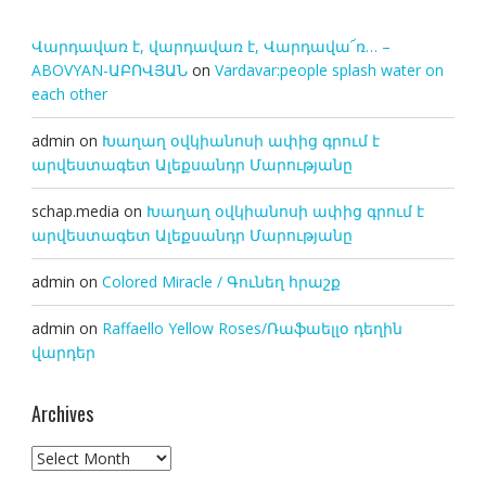
Վարդավառ է, վարդավառ է, Վարդավա՜ռ… –
ABOVYAN-ԱԲՈՎՅԱՆ
on
Vardavar:people splash water on
each other
admin
on
Խաղաղ օվկիանոսի ափից գրում է
արվեստագետ Ալեքսանդր Մարությանը
schap.media
on
Խաղաղ օվկիանոսի ափից գրում է
արվեստագետ Ալեքսանդր Մարությանը
admin
on
Colored Miracle / Գունեղ հրաշք
admin
on
Raffaello Yellow Roses/Ռաֆաելլօ դեղին
վարդեր
Archives
Archives