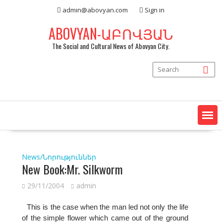
Skip
admin@abovyan.com
Sign in
to
content
ABOVYAN-ԱԲՈՎՅԱՆ
The Social and Cultural News of Abovyan City.
News/Նորություններ
New Book:Mr. Silkworm
29/11/2004
admin
This is the case when the man led not only the life
of the simple flower which came out of the ground