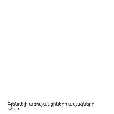
Գլենդելի աբովյանցիների ավագների
թիմը