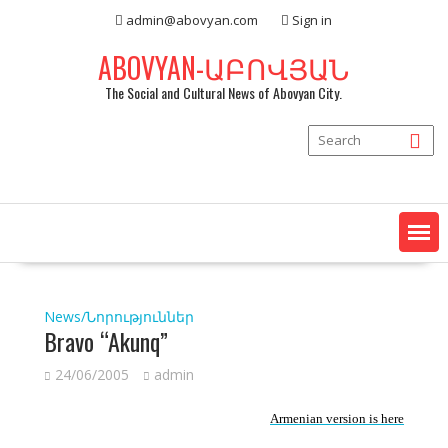
Skip
admin@abovyan.com
Sign in
to
content
ABOVYAN-ԱԲՈՎՅԱՆ
The Social and Cultural News of Abovyan City.
News/Նորություններ
Bravo “Akunq”
24/06/2005
admin
Armenian version is here