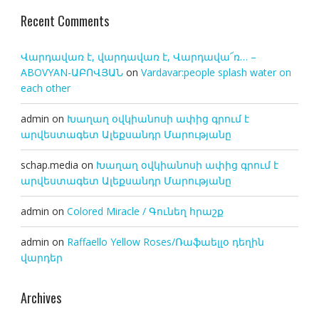
Recent Comments
Վարդավառ է, վարդավառ է, Վարդավա՜ռ… –
ABOVYAN-ԱԲՈՎՅԱՆ
on
Vardavar:people splash water on
each other
admin
on
Խաղաղ օվկիանոսի ափից գրում է
արվեստագետ Ալեքսանդր Մարությանը
schap.media
on
Խաղաղ օվկիանոսի ափից գրում է
արվեստագետ Ալեքսանդր Մարությանը
admin
on
Colored Miracle / Գունեղ հրաշք
admin
on
Raffaello Yellow Roses/Ռաֆաելլօ դեղին
վարդեր
Archives