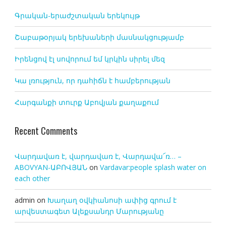
Գրական-երաժշտական երեկույթ
Շաբաթօրյակ երեխաների մասնակցությամբ
Իրենցով էլ սովորում եմ կրկին սիրել մեզ
Կա լռություն, որ դահիճն է համբերության
Հարգանքի տուրք Աբովյան քաղաքում
Recent Comments
Վարդավառ է, վարդավառ է, Վարդավա՜ռ… –
ABOVYAN-ԱԲՈՎՅԱՆ
on
Vardavar:people splash water on
each other
admin
on
Խաղաղ օվկիանոսի ափից գրում է
արվեստագետ Ալեքսանդր Մարությանը