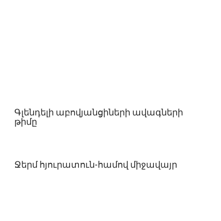
Գլենդելի աբովյանցիների ավագների
թիմը
Ջերմ հյուրատուն-համով միջավայր