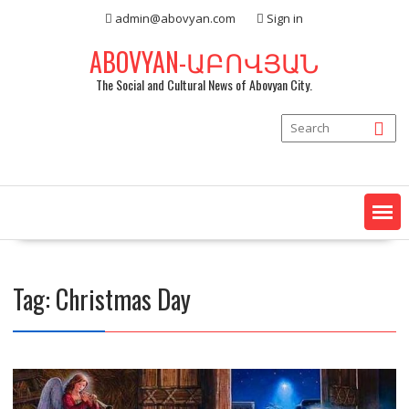
Skip
admin@abovyan.com
Sign in
to
content
ABOVYAN-ԱԲՈՎՅԱՆ
The Social and Cultural News of Abovyan City.
Tag:
Christmas Day