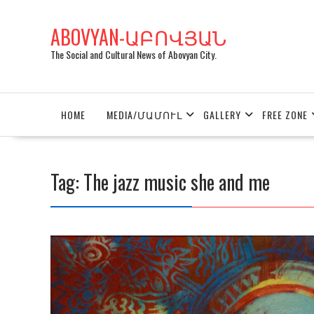
Skip
to
ABOVYAN-ԱԲՈՎՅԱՆ
content
The Social and Cultural News of Abovyan City.
HOME
MEDIA/ՄԱՄՈՒԼ
GALLERY
FREE ZONE
Tag:
The jazz music she and me