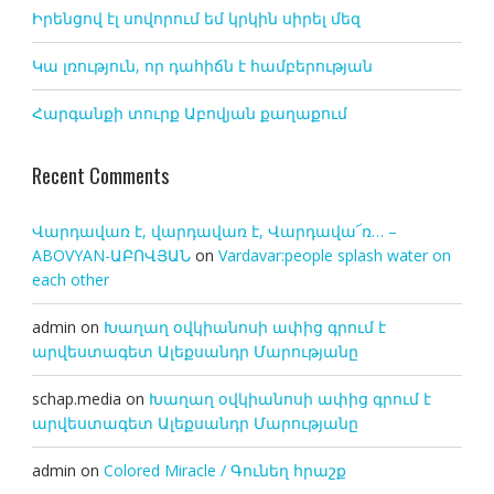
Իրենցով էլ սովորում եմ կրկին սիրել մեզ
Կա լռություն, որ դահիճն է համբերության
Հարգանքի տուրք Աբովյան քաղաքում
Recent Comments
Վարդավառ է, վարդավառ է, Վարդավա՜ռ… –
ABOVYAN-ԱԲՈՎՅԱՆ
on
Vardavar:people splash water on
each other
admin
on
Խաղաղ օվկիանոսի ափից գրում է
արվեստագետ Ալեքսանդր Մարությանը
schap.media
on
Խաղաղ օվկիանոսի ափից գրում է
արվեստագետ Ալեքսանդր Մարությանը
admin
on
Colored Miracle / Գունեղ հրաշք