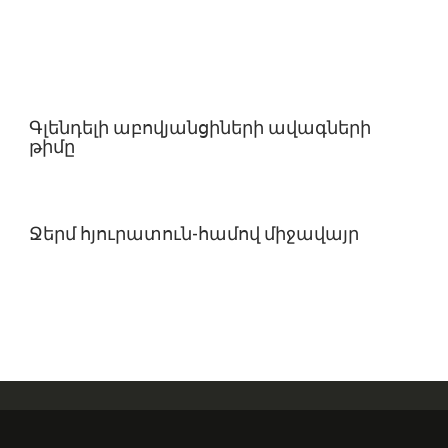
Գլենդելի աբովյանցիների ավագների
թիմը
Ջերմ հյուրատուն-համով միջավայր