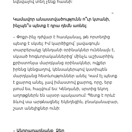
նվնվալով տեղ չենք հասնի:
–
Կամավոր անաստվածությունն ո՞ւր կտանի,
ինչպե՞ս պետք է դրա դեմն առնել:
– Փոքր-ինչ դժվար է հասկանալ, թե որտեղից
պետք է սկսել: Իմ կարծիքով` լավագույն
տարբերակը կենդանի օրինակներ ունենալն է,
սկսած հոգևորականներից՝ մինչև աշխարհիկ
քրիստոնյա մարդկանց օրինակներ, ովքեր
իրենց կենցաղով, կենսակերպով կստիպեն
մարդկանց հետևություններ անել: Կամ էլ պետք
է քարոզ անել, լավ իմաստով քարոզ, որը, երբ
լսում ես, հալվում ես: Կենդանի, սրտից եկող
աղոթքներն են այսօր պակասում: Պետք է որևէ
ձևով սա արթնացնել: Եկեղեցին, բնականաբար,
շատ անելիքներ ունի:
– Անդրադառնանք Ձեր