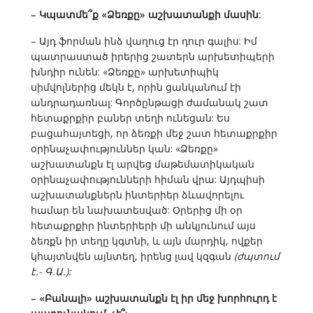
– Կպատմե՞ք «Ձեռքը» աշխատանքի մասին:
– Այդ ֆորման ինձ վաղուց էր դուր գալիս: Իմ
պատրաստած իրերից շատերն արխետիպերի
խնդիր ունեն: «Ձեռքը» արխետիպիկ
սիմվոլներից մեկն է, որին ցանկանում էի
անդրադառնալ: Գործընթացի ժամանակ շատ
հետաքրքիր բաներ տեղի ունեցան: Ես
բացահայտեցի, որ ձեռքի մեջ շատ հետաքրքիր
օրինաչափություններ կան: «Ձեռքը»
աշխատանքն էլ արվեց մաթեմատիկական
օրինաչափությունների հիման վրա: Այդպիսի
աշխատանքներն ինտերիեր ձևավորելու
համար են նախատեսված: Օրերից մի օր
հետաքրքիր ինտերիերի մի անկյունում այս
ձեռքն իր տեղը կգտնի, և այն մարդիկ, ովքեր
կհայտնվեն այնտեղ, իրենց լավ կզգան
(ժպտում
է.- Գ.Ա.):
– «Բանալի» աշխատանքն էլ իր մեջ խորհուրդ է