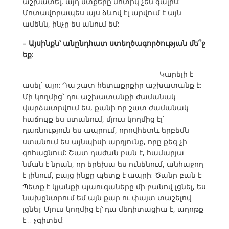
աշխատել, այդ մտքերը մոտիկ չեն գալիս:
Մոտավորապես այս ձևով էլ արվում է այն
ամենն, ինչը ես անում եմ:
– Այսինքն՝ անընդհատ ստեղծագործության մե՞ջ
եք:
– Կարելի է
ասել` այո: Դա շատ հետաքրքիր աշխատանք է:
Մի կողմից` դու աշխատանքի ժամանակ
վարձատրվում ես, քանի որ շատ ժամանակ
հաճույք ես ստանում, մյուս կողմից էլ`
դառնություն ես ապրում, որովհետև երբեմն
ստանում ես այնպիսի արդյունք, որը քեզ չի
գոհացնում: Շատ դաժան բան է, համարյա
նման է նրան, որ երեխա ես ունենում, անհաջող
է լինում, բայց ինքը պետք է ապրի: Ծանր բան է:
Պետք է կյանքի պաուզաները մի բանով լցնել, ես
նախընտրում եմ այն քար ու փայտ տաշելով
լցնել: Մյուս կողմից էլ՝ դա մեդիտացիա է, աղոթք
է… չգիտեմ: