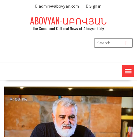
Skip
admin@abovyan.com
Sign in
to
content
ABOVYAN-ԱԲՈՎՅԱՆ
The Social and Cultural News of Abovyan City.