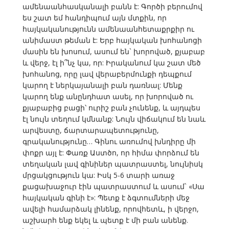
ամենաանհասկանալի բանն է: Գործի բերումով
ես շատ եմ հանդիպում այն մտքին, որ
հայկականությունն ամենաանհետաքրքիր ու
անիմաստ թեման է: Երբ հայկական խոհանոցի
մասին են խոսում, ասում են` խորոված, քյաբաբ
և վերջ, էլ ի՞նչ կա, որ: Իրականում կա շատ մեծ
խոհանոց, որը լավ վերաբերմունքի դեպքում
կարող է ներկայանալի բան դառնալ: Մենք
կարող ենք անընդհատ ասել, որ խորոված ու
քյաբաբից բացի՝ ուրիշ բան չունենք, և այդպես
էլ նույն տեղում կմնանք: Նույն վիճակում են նաև
արվեստը, ճարտարապետությունը,
գրականությունը… Գինու առումով խնդիրը մի
փոքր այլ է: Փառք Աստծո, որ հիմա փորձում են
տեղական լավ գինիներ պատրաստել, նույնիսկ
մրցակցություն կա: Իսկ 5-6 տարի առաջ
քացախաջուր էին պատրաստում և ասում` «Սա
հայկական գինի է»: Պետք է ձգտումների մեջ
ավելի համարձակ լինենք, որովհետև, ի վերջո,
աշխարհ ենք եկել և պետք է մի բան անենք.