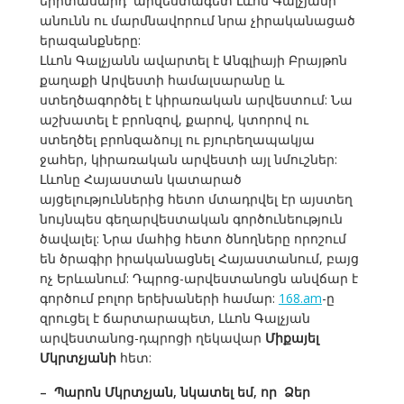
երիտասարդ արվեստագետ Լևոն Գալչյանի
անունն ու մարմնավորում նրա չիրականացած
երազանքները:
Լևոն Գալչյանն ավարտել է Անգլիայի Բրայթոն
քաղաքի Արվեստի համալսարանը և
ստեղծագործել է կիրառական արվեստում: Նա
աշխատել է բրոնզով, քարով, կտորով ու
ստեղծել բրոնզաձույլ ու բյուրեղապակյա
ջահեր, կիրառական արվեստի այլ նմուշներ:
Լևոնը Հայաստան կատարած
այցելություններից հետո մտադրվել էր այստեղ
նույնպես գեղարվեստական գործունեություն
ծավալել: Նրա մահից հետո ծնողները որոշում
են ծրագիր իրականացնել Հայաստանում, բայց
ոչ Երևանում: Դպրոց-արվեստանոցն անվճար է
գործում բոլոր երեխաների համար:
168.am
-ը
զրուցել է ճարտարապետ, Լևոն Գալչյան
արվեստանոց-դպրոցի ղեկավար
Միքայել
Մկրտչյանի
հետ:
– Պարոն Մկրտչյան, նկատել եմ, որ Ձեր