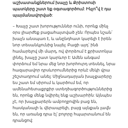
աշխատանքներում խաչը և Քրիստոսի
պատկերը շատ եք օգտագործում: Ինչո՞վ է դա
պայմանավորված:
– Խաչը շատ խորություններ ունի, որոնք մինչ
օրս լիարժեք բացահայտված չեն: Որպես նշան`
խաչն անսպառ է, և անընդհատ կարելի է իրեն
նոր տեսանկյունից նայել: Բացի այդ` ինձ
համարելով մի մարդ, ով փորձում է քրիստոնյա
լինել, խաչը շատ կարևոր է: Ամեն անգամ
փորձում եմ նրա մեջ նոր խորհուրդ տեսնել, նրա
հազարավոր դրսևորումներից որևէ մեկի վրա
շեշտադրում անել: Միջնադարյան խաչքարերը
ես շատ եմ սիրում և կարծում եմ, որ
ամենահետաքրքիր ստեղծագործություններից
են, որոնք մենք նվիրել ենք աշխարհին: Այնպես
չէ, որ խաչքարերն ամբողջովին բաց են,
հասկանալի և վերապրելի, բայց այնքան լավն
են, որ առանց դրա էլ՝ բոլորը հպարտանում են
դրանցով: