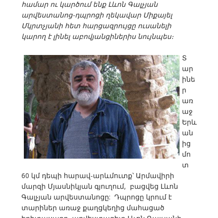
համար ու կարծում ենք Լևոն Գալչյան
արվեստանոց-դպրոցի ղեկավար Միքայել
Մկրտչյանի հետ հարցազրույցը ուսանելի
կարող է լինել աբովյանցիներիս նույնպես։
Տ
ար
ինե
ր
առ
աջ
Երև
ան
ից
մո
տ
60 կմ դեպի հարավ-արևմուտք՝ Արմավիրի
մարզի Մյասնիկյան գյուղում, բացվեց Լևոն
Գալչյան արվեստանոցը: Դպրոցը կրում է
տարիներ առաջ քաղցկեղից մահացած