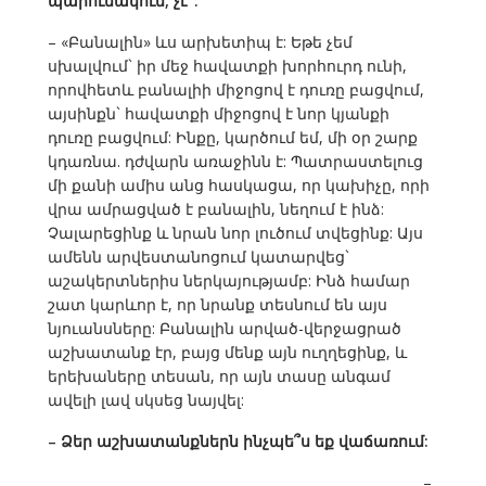
պարունակում, չէ՞:
– «Բանալին» ևս արխետիպ է: Եթե չեմ
սխալվում` իր մեջ հավատքի խորհուրդ ունի,
որովհետև բանալիի միջոցով է դուռը բացվում,
այսինքն` հավատքի միջոցով է նոր կյանքի
դուռը բացվում: Ինքը, կարծում եմ, մի օր շարք
կդառնա. դժվարն առաջինն է: Պատրաստելուց
մի քանի ամիս անց հասկացա, որ կախիչը, որի
վրա ամրացված է բանալին, նեղում է ինձ:
Չալարեցինք և նրան նոր լուծում տվեցինք: Այս
ամենն արվեստանոցում կատարվեց`
աշակերտներիս ներկայությամբ: Ինձ համար
շատ կարևոր է, որ նրանք տեսնում են այս
նյուանսները: Բանալին արված-վերջացրած
աշխատանք էր, բայց մենք այն ուղղեցինք, և
երեխաները տեսան, որ այն տասը անգամ
ավելի լավ սկսեց նայվել:
– Ձեր աշխատանքներն ինչպե՞ս եք վաճառում:
–