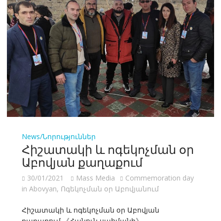
News/Նորություններ
Հիշատակի և ոգեկոչման օր
Աբովյան քաղաքում
30/01/2021
Mass Media
Commemoration day
in Abovyan
,
Ոգեկոչման օր Աբովյանում
Հիշատակի և ոգեկոչման օր Աբովյան
քաղաքում 《Հանուն սահմանի》