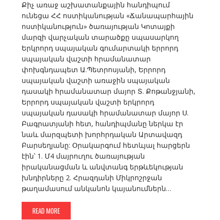
Քիչ առաջ աշխատանքային հանդիպում
ունեցա ՀՀ ոստիկանության «Ճանապարհային
ոստիկանություն» ծառայության Կոտայքի
մարզի վարչական տարածքը սպասարկող
Երկրորդ սպայական գումարտակի երրորդ
սպայական վաշտի հրամանատար
փոխգնդապետ Ա.Պետրոսյանի, Երրորդ
սպայական վաշտի առաջին սպայական
դասակի հրամանատար մայոր Տ. Քոթանջյանի,
Երրորդ սպայական վաշտի երկրորդ
սպայական դասակի հրամանատար մայոր Ս.
Բագրատյանի հետ, հանդիպմանը ներկա էր
նաև մարզպետի խորհրդական Արտավազդ
Բարսեղյանը: Օրակարգում հետևյալ հարցերն
էին՝ 1. Մ4 մայրուղու ծառայության
իրականացման և անվտանգ երթևեկության
խնդիրները 2. Հրազդանի Միկրոշրջան
թաղամասում անկանոն կայանումներն…
READ MORE