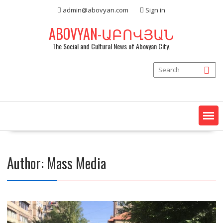
Skip
admin@abovyan.com
Sign in
to
content
ABOVYAN-ԱԲՈՎՅԱՆ
The Social and Cultural News of Abovyan City.
Author:
Mass Media