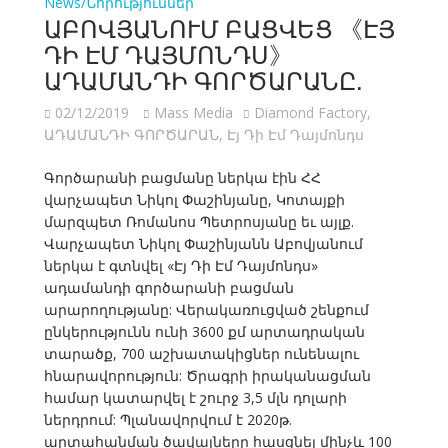
News/Նորություններ
ԱԲՈՎՅԱՆՈՒՄ ԲԱՑՎԵՑ 《ԷՅ
ԴԻ ԷՄ ԴԱՅՄՈՆԴՍ》
ԱԴԱՄԱՆԴԻ ԳՈՐԾԱՐԱՆԸ.
02/12/2019
Mass Media
Diamond Factory
,
ԱԴԱՄԱՆԴԻ ԳՈՐԾԱՐԱՆ
,
Էյ Դի Էմ Դայմոնդս
Գործարանի բացմանը ներկա էին ՀՀ
վարչապետ Նիկոլ Փաշինյանը, Կոտայքի
մարզպետ Ռոմանոս Պետրոսյանը եւ այլք.
Վարչապետ Նիկոլ Փաշինյանն Աբովյանում
ներկա է գտնվել «Էյ Դի Էմ Դայմոնդս»
ադամանդի գործարանի բացման
արարողությանը: Վերակառուցված շենքում
ընկերությունն ունի 3600 քմ արտադրական
տարածք, 700 աշխատակիցներ ունենալու
հնարավորություն: Ծրագրի իրականացման
համար կատարվել է շուրջ 3,5 մլն դոլարի
ներդրում: Պլանավորվում է 2020թ.
արտահանման ծավալները հասցնել մինչև 100