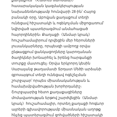
հասարակական կազմակերպության
նախաձեռնությամբ հունվարի 28֊ին՝ Հայոց
բանակի օրը, Աբովյան քաղաքում տեղի
ունեցավ հիշատակի և ոգեկոչման միջոցառում՝
նվիրված պատերազմում անմահացած
հայորդիներին։ Քաղաքի《Անմար կրակ》
հուշահամալիրում դրվեցին մեր հերոսների
լուսանկարները, որպեսզի ամբողջ օրվա
ընթացքում ցանկացողները կարողանան
ծաղիկներ խոնարհել և իրենց հարգանքի
տուրքը մատուցել։ Օրվա երկրորդ կեսին
Սարալանջ թաղամասի Տրդատ Մեծի արձանի
զբոսայգում տեղի ունեցավ ոգեշնչման
շուրջպար՝ որպես միասնականության և
համախմբվածության խորհրդանիշ։
Շուրջպարից հետո քաղաքացիները
մոմավառության երթով շարժվեցին《Անմար
կրակ》հուշահամալիր, որտեղ քաղաքի հոգևոր
այրերի գլխավորությամբ միասնական աղոթք
հնչեց պատերազմում զոհվածների հիշատակի