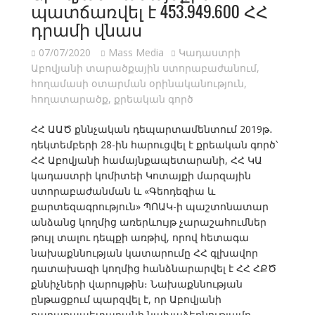
պատճառվել է 453.949.600 ՀՀ
դրամի վնաս
07/07/2020
Mass Media
Կադաստրի
Աբովյանի տարածքային ստորաբաժանում
,
հողամասի օտարման օրինականություն
,
հողատարածք
,
քրեական գործ
ՀՀ ԱԱԾ քննչական դեպարտամենտում 2019թ․
դեկտեմբերի 28-ին հարուցվել է քրեական գործ՝
ՀՀ Աբովյանի համայնքապետարանի, ՀՀ ԿԱ
կադաստրի կոմիտեի Կոտայքի մարզային
ստորաբաժանման և «Գեոդեզիա և
քարտեզագրություն» ՊՈԱԿ-ի պաշտոնատար
անձանց կողմից առերևույթ չարաշահումներ
թույլ տալու դեպքի առթիվ, որով հետագա
նախաքննության կատարումը ՀՀ գլխավոր
դատախազի կողմից հանձնարարվել է ՀՀ ՀՔԾ
քննիչների վարույթին։ Նախաքննության
ընթացքում պարզվել է, որ Աբովյանի
քաղաքապետարանի նախաձեռնությամբ