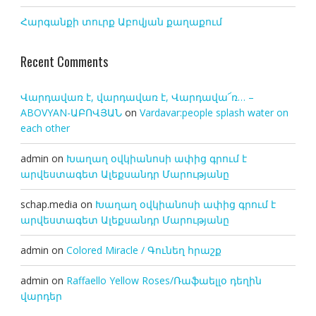
Հարգանքի տուրք Աբովյան քաղաքում
Recent Comments
Վարդավառ է, վարդավառ է, Վարդավա՜ռ… –
ABOVYAN-ԱԲՈՎՅԱՆ
on
Vardavar:people splash water on
each other
admin
on
Խաղաղ օվկիանոսի ափից գրում է
արվեստագետ Ալեքսանդր Մարությանը
schap.media
on
Խաղաղ օվկիանոսի ափից գրում է
արվեստագետ Ալեքսանդր Մարությանը
admin
on
Colored Miracle / Գունեղ հրաշք
admin
on
Raffaello Yellow Roses/Ռաֆաելլօ դեղին
վարդեր