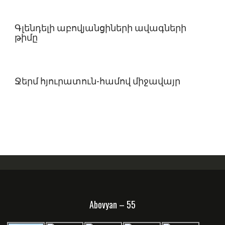
Գլենդելի աբովյանցիների ավագների
թիմը
Ջերմ հյուրատուն-համով միջավայր
Abovyan – 55