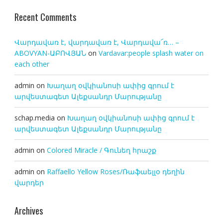
Recent Comments
Վարդավառ է, վարդավառ է, Վարդավա՜ռ… –
ABOVYAN-ԱԲՈՎՅԱՆ
on
Vardavar:people splash water on
each other
admin
on
Խաղաղ օվկիանոսի ափից գրում է
արվեստագետ Ալեքսանդր Մարությանը
schap.media
on
Խաղաղ օվկիանոսի ափից գրում է
արվեստագետ Ալեքսանդր Մարությանը
admin
on
Colored Miracle / Գունեղ հրաշք
admin
on
Raffaello Yellow Roses/Ռաֆաելլօ դեղին
վարդեր
Archives