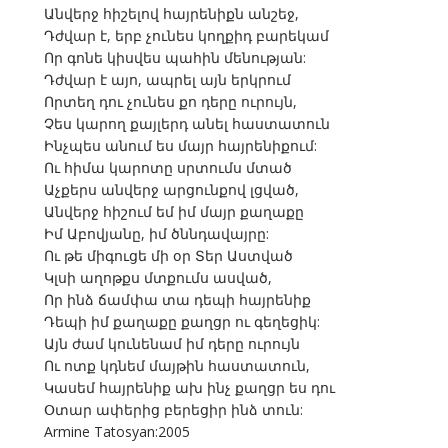
Անվերջ հիշելով հայրենիքն անշեջ,
Դժվար է, երբ չունես կողքիդ բարեկամ
Որ գոնե կիսվես պահին մենության:
Դժվար է այո, ապրել այն երկրում
Որտեղ դու չունես քո դերը ուրույն,
Չես կարող քայլերդ անել հաստատուն
Ինչպես անում ես մայր հայրենիքում:
Ու հիմա կարոտը սրտումս մտած
Աչքերս անվերջ արցունքով լցված,
Անվերջ հիշում եմ իմ մայր քաղաքը
Իմ Աբովյանը, իմ ծննդավայրը:
Ու թե միգուցե մի օր Տեր Աստված
Կլսի աղոթքս մտքումս ասված,
Որ ինձ ճամփա տա դեպի հայրենիք
Դեպի իմ քաղաքը քաղցր ու գեղեցիկ:
Այն ժամ կունենամ իմ դերը ուրույն
Ու ոտք կդնեմ մայթին հաստատուն,
Կասեմ հայրենիք ախ ինչ քաղցր ես դու
Օտար ափերից բերեցիր ինձ տուն:
Armine Tatosyan:2005