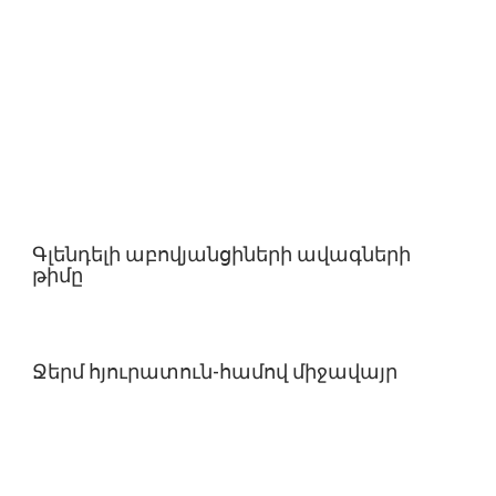
Գլենդելի աբովյանցիների ավագների
թիմը
Ջերմ հյուրատուն-համով միջավայր