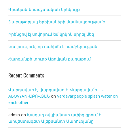
Գրական-երաժշտական երեկույթ
Շաբաթօրյակ երեխաների մասնակցությամբ
Իրենցով էլ սովորում եմ կրկին սիրել մեզ
Կա լռություն, որ դահիճն է համբերության
Հարգանքի տուրք Աբովյան քաղաքում
Recent Comments
Վարդավառ է, վարդավառ է, Վարդավա՜ռ… –
ABOVYAN-ԱԲՈՎՅԱՆ
on
Vardavar:people splash water on
each other
admin
on
Խաղաղ օվկիանոսի ափից գրում է
արվեստագետ Ալեքսանդր Մարությանը