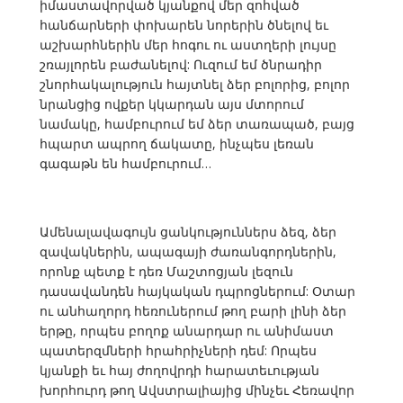
իմաստավորված կյանքով մեր զոհված
հանճարների փոխարեն նորերին ծնելով եւ
աշխարհներին մեր հոգու ու աստղերի լույսը
շռայլորեն բաժանելով: Ուզում եմ ծնրադիր
շնորհակալություն հայտնել ձեր բոլորից, բոլոր
նրանցից ովքեր կկարդան այս մտորում
նամակը, համբուրում եմ ձեր տառապած, բայց
հպարտ ապրող ճակատը, ինչպես լեռան
գագաթն են համբուրում…
Ամենալավագույն ցանկություններս ձեզ, ձեր
զավակներին, ապագայի ժառանգորդներին,
որոնք պետք է դեռ Մաշտոցյան լեզուն
դասավանդեն հայկական դպրոցներում: Օտար
ու անհաղորդ հեռուներում թող բարի լինի ձեր
երթը, որպես բողոք անարդար ու անիմաստ
պատերզմների հրահրիչների դեմ: Որպես
կյանքի եւ հայ ժողովրդի հարատեւության
խորհուրդ թող Ավստրալիայից մինչեւ Հեռավոր