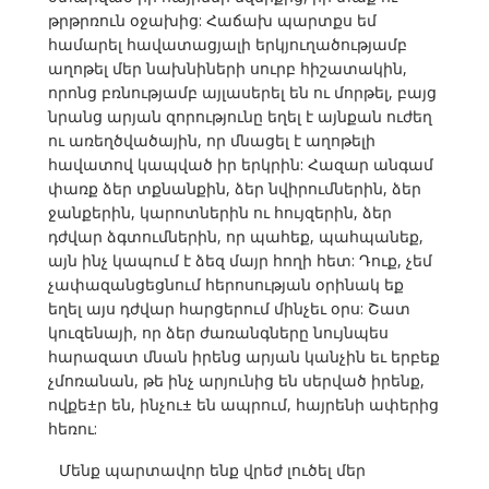
թրթրռուն օջախից: Հաճախ պարտքս եմ
համարել հավատացյալի երկյուղածությամբ
աղոթել մեր նախնիների սուրբ հիշատակին,
որոնց բռնությամբ այլասերել են ու մորթել, բայց
նրանց արյան զորությունը եղել է այնքան ուժեղ
ու առեղծվածային, որ մնացել է աղոթելի
հավատով կապված իր երկրին: Հազար անգամ
փառք ձեր տքնանքին, ձեր նվիրումներին, ձեր
ջանքերին, կարոտներին ու հույզերին, ձեր
դժվար ձգտումներին, որ պահեք, պահպանեք,
այն ինչ կապում է ձեզ մայր հողի հետ: Դուք, չեմ
չափազանցեցնում հերոսության օրինակ եք
եղել այս դժվար հարցերում մինչեւ օրս: Շատ
կուզենայի, որ ձեր ժառանգները նույնպես
հարազատ մնան իրենց արյան կանչին եւ երբեք
չմոռանան, թե ինչ արյունից են սերված իրենք,
ովքե±ր են, ինչու± են ապրում, հայրենի ափերից
հեռու:
Մենք պարտավոր ենք վրեժ լուծել մեր