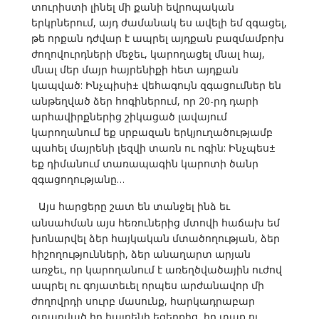
տուրիստի լինել մի քանի եվրոպական
երկրներում, այդ ժամանակ ես ավելի եմ զգացել,
թե որքան դժվար է ապրել այդքան բազմամբոխ
ժողովուրդների մեջեւ, կարողացել մնալ հայ,
մնալ մեր մայր հայրենիքի հետ այդքան
կապված: Ինչպիսի± վեհագույն զգացումներ են
անթեղված ձեր հոգիներում, որ 20-րդ դարի
արհավիրքներից շիկացած լավայում
կարողանում եք սրբազան երկյուղածությամբ
պահել մայրենի լեզվի տառն ու ոգին: Ինչպես±
եք դիմանում տառապագին կարոտի ծանր
զգացողությանը…
Այս հարցերը շատ են տանջել ինձ եւ
անսահման այս հեռուներից մտովի հաճախ եմ
խոնարվել ձեր հայկական մտածողության, ձեր
հիշողությունների, ձեր անաղարտ արյան
առջեւ, որ կարողանում է առեղծվածային ուժով
ապրել ու գոյատեւել որպես արժանավոր մի
ժողովրդի սուրբ մասունք, հարկադրաբար
օտարված իր հայրենի եզերքից, իր տաք ու