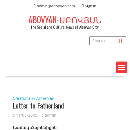
Skip
admin@abovyan.com
Sign in
to
content
ABOVYAN-ԱԲՈՎՅԱՆ
The Social and Cultural News of Abovyan City.
Creations in Armenian
Letter to Fatherland
11/03/2005
admin
Նամակ Հայրենիքին