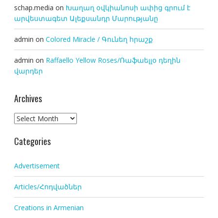
schap.media
on
Խաղաղ օվկիանոսի ափից գրում է
արվեստագետ Ալեքսանդր Մարությանը
admin
on
Colored Miracle / Գունեղ հրաշք
admin
on
Raffaello Yellow Roses/Ռաֆաելլօ դեղին
վարդեր
Archives
Archives
Categories
Advertisement
Articles/Հոդվածներ
Creations in Armenian