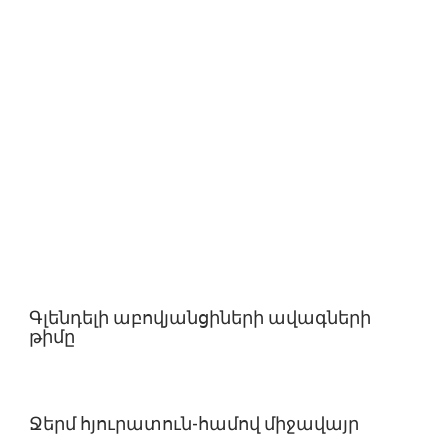
Գլենդելի աբովյանցիների ավագների
թիմը
Ջերմ հյուրատուն-համով միջավայր