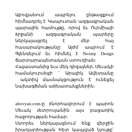
Աբովյանում ապրելու ընթացքում
հիմնադրել է Կապուտան ազգագրական
պարային համույթը, որով եւ Ուրմիայի
ßրջանի ազգագրական պարերը
ներկայացրել է մեր հայ
հասարակությանը: Այժմ ապրում է
Գլենդելում եւ հիմնել է
Nextep Design
ճարտարապետական ստուդիան:
Հայաստանից եւս մեկ դիզայներ, Սեւակի
համակուրսեցի ՝ Արայիկ Ավետյանը
ակտիվ մասնակցություն է ունեցել
նախագծման աßխատանքներին։
abovyan.com-
ը ßնորհավորում է պարոն
Սեւակ äետրոսյանին այս բացառիկ
հաջողության համար:
Ստորեւ ներկայացնում ենք վերջին
իրադարձության հետ կապված նյութը՝