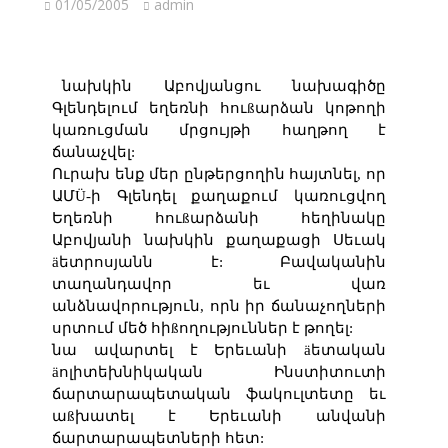
01/05/2005
admin
նախկին Աբովյանցու նախագիծը
Գլենդելում եղեռնի հուßարձան կոթողի
կառուցման մրցույթի հաղթող է
ճանաչվել:
Ուրախ ենք մեր ընթերցողին հայտնել, որ
ԱՄÜ-ի Գլենդել քաղաքում կառուցվող
Եղեռնի հուßարձանի հեղինակը
Աբովյանի նախկին քաղաքացի Սեւակ
äետրոսյանն է: Բավականին
տաղանդավոր եւ վառ
անձնավորություն, որն իր ճանաչողների
սրտում մեծ հիßողություններ է թողել:
նա ավարտել է Երեւանի äետական
äոլիտեխնիկական Ինստիտուտի
ճարտարապետական ֆակուլտետը եւ
աßխատել է Երեւանի անվանի
ճարտարապետների հետ: