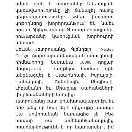
նման բան է պատահել: Ամերիկյան
կառավարությունը չի ճանաչել հայոց
ցեղասպանությունը: «Վեր խոյացող
կոթողները խորհրդանßում են նաեւ
հույսի ծիլեր»,-ասաց Թամար öոլադյանը,
հուßարձանի կառուցման խորհուրդի
անդամ:
Սեւակ äետրոսյանը, Գլենդելի
Nextep
Design
ճարտարապետական ստուդիայի
հիմնադիրը, կստանա 10000 դոլլար
մրցույթում
հաղթելու համար, որն
անցկացվել է Öապոնիայի, Իսրայելի,
Կանադայի, Շվեդիայի, Անգլիայի,
Լիբանանի եւ Միացյալ Üահանգների
փորձագետների կողմից:
äետրոսյանը ßատ երախտապարտ էր, եւ
երբ լսեց որ հաղթել է մրցույթը ասաց.«
Սա սովորական նախագիծ չէ: Ինձ
համար սա ամենանßանակալից
իրադարձությունն է, որ կատարվել է իմ