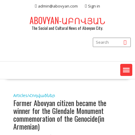
Skip
admin@abovyan.com
Sign in
to
content
ABOVYAN-ԱԲՈՎՅԱՆ
The Social and Cultural News of Abovyan City.
Articles/Հոդվածներ
Former Abovyan citizen became the
winner for the Glendale Monument
commemoration of the Genocide(in
Armenian)