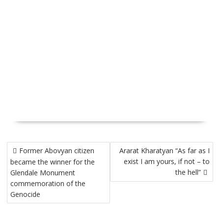
Post
Former Abovyan citizen
Ararat Kharatyan “As far as I
navigation
exist I am yours, if not – to
became the winner for the
the hell”
Glendale Monument
commemoration of the
Genocide