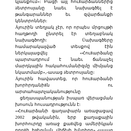
կյանքում»: Բացի այլ հուßարձաններից
äետրոսյանը նաեւ նախագծել է
թանգարաններ եւ զվարճանքի
կենտրոններ:
Äյուրին տեղյակ չէր, որ որպես մրցույթի
հաղթողի ընտրել էր տեղաբնակ
նախագծողի:
Üախագծերը
համարակալված տեսքով էին
ներկայացվել: «Հուßարձանը
պարտադրում է նաեւ ճանաչել
մարդկային հակահումանիզմը միմյանց
նկատմամբ»,-ասաց äետրոսյանը:
Äյուրին հավաստեց, որ հուßարձանի
խորհրդանիßն ու
արտահայտչականությունը
ցեղասպանության իսպառ վերացման
խոսուն հուսադրությունն է:
«Հուßարձանի գաղափարն առաջացավ
2002 թվականին, երբ քաղաքային
խորհուրդը առաջ քաßվեց ամերիկյան
դրոßի իջեցման վիճելի խնդիրը»,-ասաց