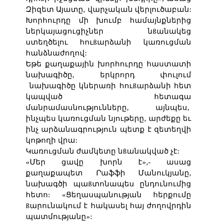
Զիզետ Այատը, վարչական վերլուծաբան:
Խորհուրդը մի խումբ համայնքներից
ներկայացուցիչներ նßանակեց
ստեղծելու հուßարձանի կառուցման
հանձնաժողով:
Եթե քաղաքային խորհուրդը հաստատի
նախագիծը, երկրորդ փուլում
նախագիծը կներառի հուßարձանի հետ
կապված հետագա
մանրամասնությունները, այնպես,
ինչպես կառուցման նյութերը, արժեքը եւ
ինչ արձանագրություն պետք է զետեղվի
կոթողի վրա:
Կառուցման ժամկետը նßանակված չէ:
«Մեր ցավը խորն է»,- ասաց
քաղաքապետ Րաֆֆի Մանուկյանը,
նախագծի պաßտոնապես ընդունումից
հետո: «Ցեղասպանության հերքումը
ßարունակում է հակասել հայ ժողովրդին
պատմությանը»: