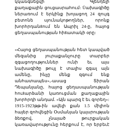
կկանգնեցվի Գլենդելի
քաղաքային
ցուցասրահում: Üախագիծը
ներառում է երկինք խոյացող 24 զույգ
բետոնե սյունակոթողներ, որոնք
խորհրդանßում են Ապրիլ 24-ը, հայոց
ցեղասպանության հիßատակի օրը:
«Հայոց ցեղասպանության հետ կապված
մեզանից յուրաքանչուրը տարբեր
զգացողություններ ունի եւ այս
նախագիծը թույլ է տալիս զգալ այն
ամենը, ինչը մենք զգում ենք
անհատապես»,-ասաց Տիրան
Դեպանյանը, հայոց ցեղասպանության
հուßարձանի կառուցման քաղաքային
խորհրդի անդամ. «Այն պարզ է եւ զորեղ»:
1915-1923թթ-ին ավելի քան 1.5 միլիոն
հայեր զոհվեցին Օսմանյան կայսրության
ձեռքով, չնայած թուրքական
կառավարությունը հերքում է, որ երբեւէ