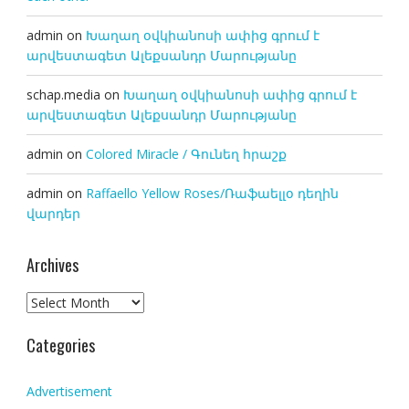
admin
on
Խաղաղ օվկիանոսի ափից գրում է
արվեստագետ Ալեքսանդր Մարությանը
schap.media
on
Խաղաղ օվկիանոսի ափից գրում է
արվեստագետ Ալեքսանդր Մարությանը
admin
on
Colored Miracle / Գունեղ հրաշք
admin
on
Raffaello Yellow Roses/Ռաֆաելլօ դեղին
վարդեր
Archives
Archives
Categories
Advertisement