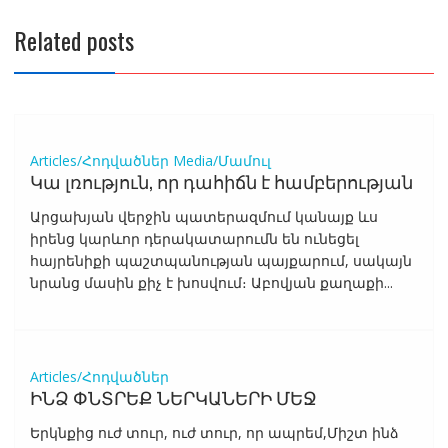
Related posts
Articles/Հոդվածներ
Media/Մամուլ
Կա լռություն, որ դահիճն է համբերության
Արցախյան վերջին պատերազմում կանայք ևս
իրենց կարևոր դերակատարումն են ունեցել
հայրենիքի պաշտպանության պայքարում, սակայն
նրանց մասին քիչ է խոսվում։ Աբովյան քաղաքի...
Articles/Հոդվածներ
ԻՆՁ ՓՆՏՐԵՔ ՆԵՐԿԱՆԵՐԻ ՄԵՋ
Երկնքից ուժ տուր, ուժ տուր, որ ապրեմ,Միշտ ինձ