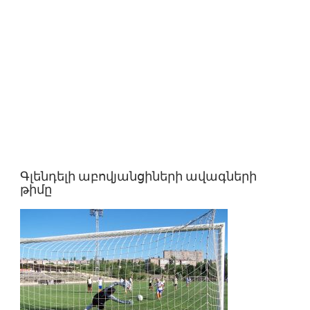
Գլենդելի աբովյանցիների ավագների
թիմը