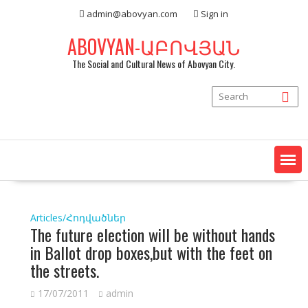
Skip
admin@abovyan.com
Sign in
to
content
ABOVYAN-ԱԲՈՎՅԱՆ
The Social and Cultural News of Abovyan City.
Articles/Հոդվածներ
The future election will be without hands
in Ballot drop boxes,but with the feet on
the streets.
17/07/2011
admin