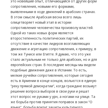
это новейший опыт, отличающийся от других форм
сопротивления, новыми его формами,
выявленными в ходе движений в арабских странах.
В этом смысле Арабская весна всего лишь
олицетворяет новый этап в истории
сопротивления человечества произволу властей.
Одной из таких новых форм является
второстепенность политических партий, их
отсутствие в качестве лидеров возглавляющих
движение и агрегацию сопротивления, к примеру, в
том же Тунисе или Египте. Я думаю, что это уже
стало актуальным не только для арабских, но и для
европейских стран. В последние месяцы мы видели
подобные движения даже в Испании. То есть,
мелкие ручейки сопротивления, которые сегодня
есть в Армении в конце концов, вольются в единую
“реку прямой демократии”, когда граждане возьмут
решение вопроса выборов в свои руки и решат
этот вопрос не руками у урн, а ногами на улице. Та
же борьба против принятия поправок в закон “О
языке”, борьба вокруг защиты культурного