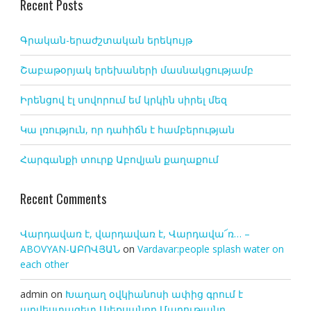
Recent Posts
Գրական-երաժշտական երեկույթ
Շաբաթօրյակ երեխաների մասնակցությամբ
Իրենցով էլ սովորում եմ կրկին սիրել մեզ
Կա լռություն, որ դահիճն է համբերության
Հարգանքի տուրք Աբովյան քաղաքում
Recent Comments
Վարդավառ է, վարդավառ է, Վարդավա՜ռ… –
ABOVYAN-ԱԲՈՎՅԱՆ
on
Vardavar:people splash water on
each other
admin
on
Խաղաղ օվկիանոսի ափից գրում է
արվեստագետ Ալեքսանդր Մարությանը