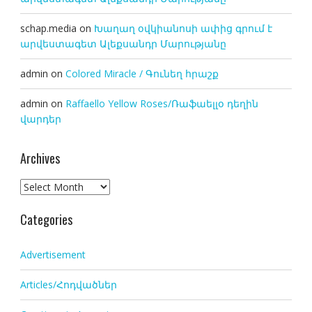
schap.media
on
Խաղաղ օվկիանոսի ափից գրում է
արվեստագետ Ալեքսանդր Մարությանը
admin
on
Colored Miracle / Գունեղ հրաշք
admin
on
Raffaello Yellow Roses/Ռաֆաելլօ դեղին
վարդեր
Archives
Archives
Categories
Advertisement
Articles/Հոդվածներ