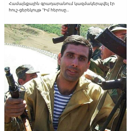
Համայնքային գրադարանում կազմակերպվել էր
հուշ֊ցերեկույթ "Իմ հերոսը...