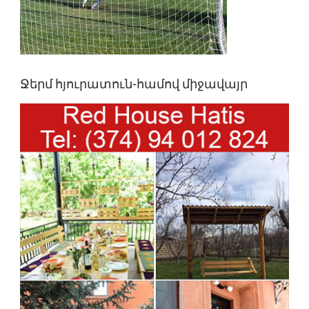
Ջերմ հյուրատուն-համով միջավայր