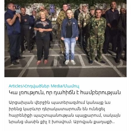
Articles/Հոդվածներ
Media/Մամուլ
Կա լռություն, որ դահիճն է համբերության
Արցախյան վերջին պատերազմում կանայք ևս
իրենց կարևոր դերակատարումն են ունեցել
հայրենիքի պաշտպանության պայքարում, սակայն
նրանց մասին քիչ է խոսվում։ Աբովյան քաղաքի...