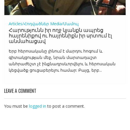
Articles/Հոդվածներ
Media/Մամուլ
Հարությունն իր ողջ կյանքն ապրեց
հայրենիքով ու հայրենիքն իր սրտում էլ
անմահացավ
Երբ հերոսականը լինում է մարդու հոգում և
գիտակցության մեջ, նրան մարտադաշտ
անհրաժեշտ չէ ինքնադրսևորվելու և հերոսական
կեցվածք ցուցաբերելու համար: Բայց, երբ...
LEAVE A COMMENT
You must be
logged in
to post a comment.