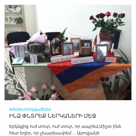
Articles/Հոդվածներ
ԻՆՁ ՓՆՏՐԵՔ ՆԵՐԿԱՆԵՐԻ ՄԵՋ
Երկնքից ուժ տուր, ուժ տուր, որ ապրեմ,Միշտ ինձ
հետ եղիր, որ չխարխափեմ … Աբովյանի